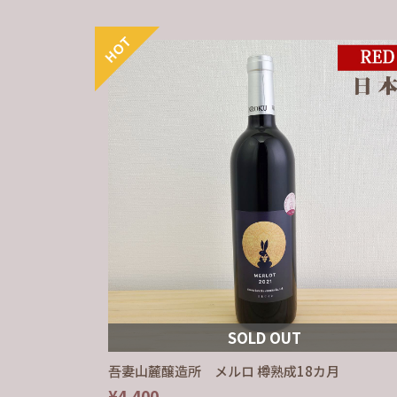
SOLD OUT
吾妻山麓醸造所 メルロ 樽熟成18カ月
¥4,400