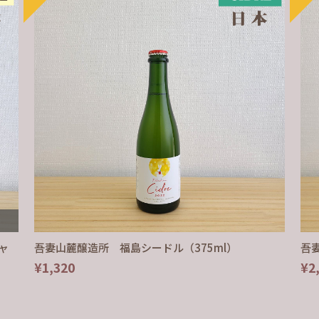
シャ
吾妻山麓醸造所 福島シードル（375ml）
吾
¥1,320
¥2