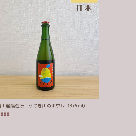
妻山麓醸造所 うさぎ山のポワレ（375ml）
,000