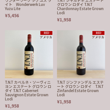
ワンダーワーク ラヴ ユズ ラ
T.N.T シャルドネ エステート
イト Wonderwerk Luv
グロウン ロダイ T.N.T
Yuzu Lite
Chardonnay Estate Grown
Lodi
¥5,456
¥1,958
T.N.T カベルネ・ソーヴィニ
T.N.T ジンファンデル エステ
ヨン エステート グロウン ロ
ート グロウン ロダイ T.N.T
ダイ T.N.T Cabernet
Zinfandel Estate Grown
Sauvignon Estate Grown
Lodi
Lodi
¥1,958
¥1,958